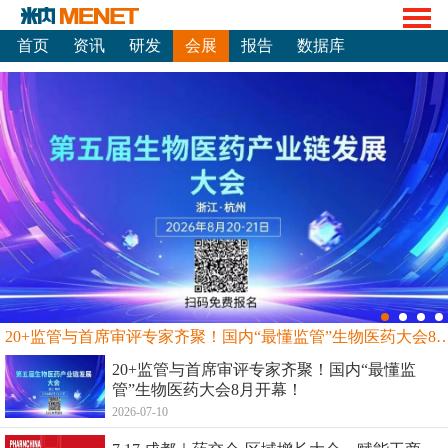
首页
资讯
研发
会展
报告
数据库
20+监管与首席审评专家齐聚！国内“最懂监管”生物
20+监管与首席审评专家齐聚！国内“最懂监
管”生物医药大会8月开幕！
2026-07-10