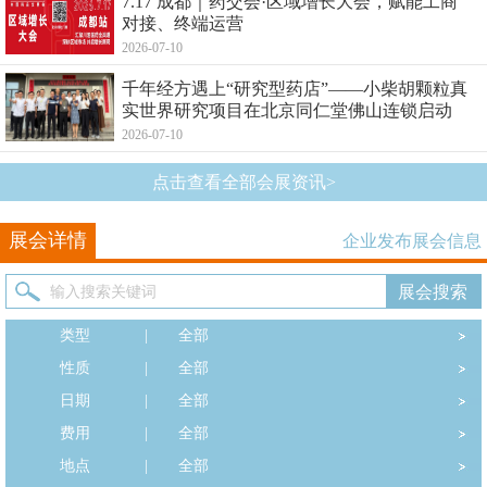
7.17 成都｜药交会·区域增长大会，赋能工商
对接、终端运营
2026-07-10
千年经方遇上“研究型药店”——小柴胡颗粒真
实世界研究项目在北京同仁堂佛山连锁启动
2026-07-10
点击查看全部会展资讯>
展会详情
企业发布展会信息
类型
|
全部
性质
|
全部
日期
|
全部
费用
|
全部
地点
|
全部