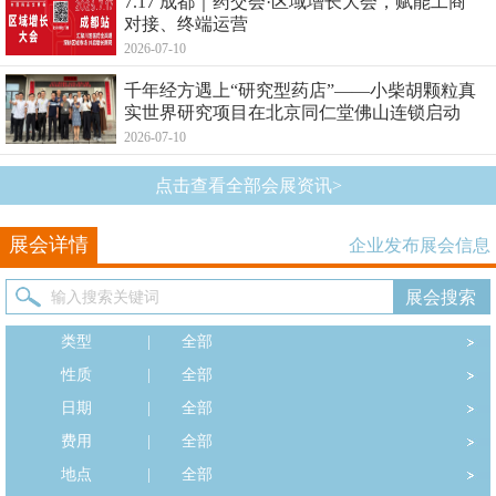
7.17 成都｜药交会·区域增长大会，赋能工商
对接、终端运营
2026-07-10
千年经方遇上“研究型药店”——小柴胡颗粒真
实世界研究项目在北京同仁堂佛山连锁启动
2026-07-10
点击查看全部会展资讯>
展会详情
企业发布展会信息
类型
|
全部
性质
|
全部
日期
|
全部
费用
|
全部
地点
|
全部