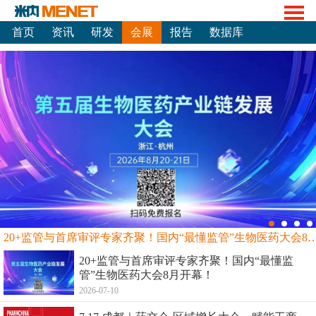
首页
资讯
研发
会展
报告
数据库
20+监管与首席审评专家齐聚！国内“最懂监管”生物
20+监管与首席审评专家齐聚！国内“最懂监
管”生物医药大会8月开幕！
2026-07-10