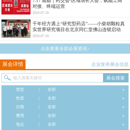
7.17 成都｜药交会·区域增长大会，赋能工商
对接、终端运营
2026-07-10
千年经方遇上“研究型药店”——小柴胡颗粒真
实世界研究项目在北京同仁堂佛山连锁启动
2026-07-10
点击查看全部会展资讯>
展会详情
企业发布展会信息
类型
|
全部
性质
|
全部
日期
|
全部
费用
|
全部
地点
|
全部