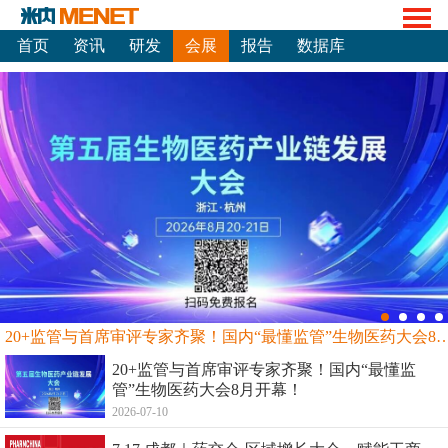
首页
资讯
研发
会展
报告
数据库
20+监管与首席审评专家齐聚！国内“最懂监管”生物
20+监管与首席审评专家齐聚！国内“最懂监
管”生物医药大会8月开幕！
2026-07-10