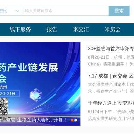
资讯
输入关键词搜索
线下服务
报告
米交汇
米房会
20+监管与首席审评
8月20-21日，杭州，
会8月开幕！
China）将隆重启幕！
与火”的淬炼—— 一端
7.17 成都｜药交
法正重新定义研发效率；
大会深度整合川渝本土优
难题，呼唤更成熟的产业
营
求，搭建生产企业与川渝
同与出海能力建设才是破
三终端渠道的精准高效对
来”为主题，内容全面扩
千年经方遇上“研究型
域增量份额夯实西南市场
算力突围；从中药创新、
6月24日下午，“光华
术攻坚，到CDMO的柔
目在北京同仁堂佛山
店真实世界研究项目”部
●
●
室”与“生产线”、“研发
最懂监管”生物医药大会8月开幕！
7.17 成都｜药交会·
这是继广州之后，该项目
本、临床在同一张桌子上
个OTC药品研究型药店