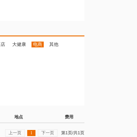
药店
大健康
电商
其他
地点
费用
上一页
下一页
第1页/共1页
1