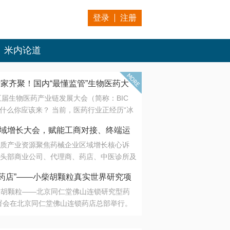
登录
注册
米内论道
专家齐聚！国内“最懂监管”生物医药大
第五届生物医药产业链发展大会（简称：BIC
 为什么你应该来？ 当前，医药行业正经历“冰
是AI制药从概念验证走向深度落地，数据与算
会·区域增长大会，赋能工商对接、终端运
另一端是创新药“最后一公里”的支付与入院
质产业资源聚焦药械企业区域增长核心诉
生态。 同质化“内卷”已无出路，全产业链协
头部商业公司、代理商、药店、中医诊所及
局关键。 本届大会以 “重构生态，定义未
接平台助力企业高效拓展终端网络，抢占区
容——从监管政策的前沿洞察，到AI制药的
药店”——小柴胡颗粒真实世界研究项
战略布局
复杂药物制剂、CGT、多肽与小核酸的技
小柴胡颗粒——北京同仁堂佛山连锁研究型药
性智造。 我们致力于打破壁垒，让“实验
连锁启动
署会在北京同仁堂佛山连锁药店总部举行。
端”与“支付端”深度对话，更让监管、产业、资
区域增长大会，赋能工商对接、终端运营
在广东落地的又一重要布局，标志着全国首
形成共识。
项目正式进入佛山市场。