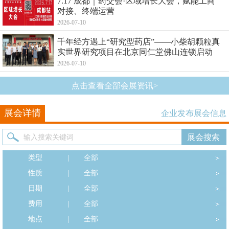
7.17 成都｜药交会·区域增长大会，赋能工商
对接、终端运营
2026-07-10
千年经方遇上“研究型药店”——小柴胡颗粒真
实世界研究项目在北京同仁堂佛山连锁启动
2026-07-10
点击查看全部会展资讯>
展会详情
企业发布展会信息
类型
|
全部
性质
|
全部
日期
|
全部
费用
|
全部
地点
|
全部