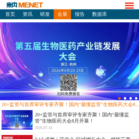
首页
资讯
研发
会展
报告
数据库
20+监管与首席审评专家齐聚！国内“最懂监管”生物
20+监管与首席审评专家齐聚！国内“最懂监
管”生物医药大会8月开幕！
2026-07-10