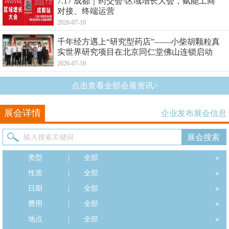
7.17 成都｜药交会·区域增长大会，赋能工商
对接、终端运营
2026-07-10
千年经方遇上“研究型药店”——小柴胡颗粒真
实世界研究项目在北京同仁堂佛山连锁启动
2026-07-10
点击查看全部会展资讯>
展会详情
企业发布展会信息
类型
|
全部
性质
|
全部
日期
|
全部
费用
|
全部
地点
|
全部