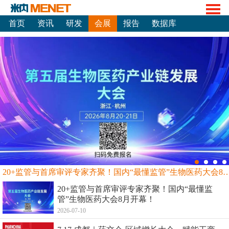
首页
资讯
研发
会展
报告
数据库
20+监管与首席审评专家齐聚！国内“最懂监管”生物
20+监管与首席审评专家齐聚！国内“最懂监
管”生物医药大会8月开幕！
2026-07-10