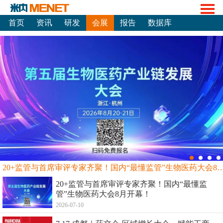
首页
资讯
研发
会展
报告
数据库
20+监管与首席审评专家齐聚！国内“最懂监管”生物
20+监管与首席审评专家齐聚！国内“最懂监
管”生物医药大会8月开幕！
2026-07-10