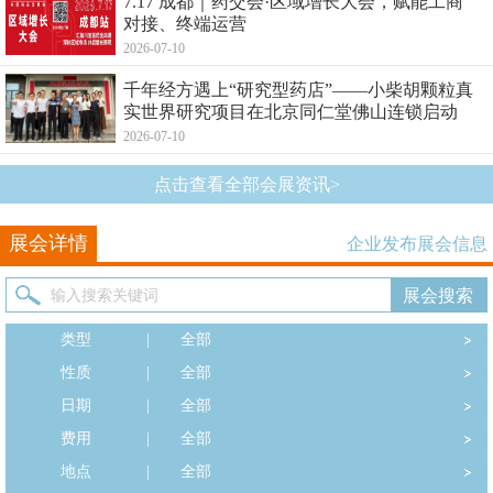
7.17 成都｜药交会·区域增长大会，赋能工商
对接、终端运营
2026-07-10
千年经方遇上“研究型药店”——小柴胡颗粒真
实世界研究项目在北京同仁堂佛山连锁启动
2026-07-10
点击查看全部会展资讯>
展会详情
企业发布展会信息
类型
|
全部
性质
|
全部
日期
|
全部
费用
|
全部
地点
|
全部