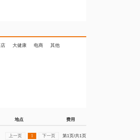
药店
大健康
电商
其他
地点
费用
上一页
下一页
第1页/共1页
1