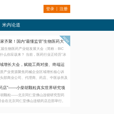
登录
注册
米内论道
专家齐聚！国内“最懂监管”生物医药大
第五届生物医药产业链发展大会（简称：BIC
 为什么你应该来？ 当前，医药行业正经历“冰
是AI制药从概念验证走向深度落地，数据与算
会·区域增长大会，赋能工商对接、终端运
另一端是创新药“最后一公里”的支付与入院
质产业资源聚焦药械企业区域增长核心诉
生态。 同质化“内卷”已无出路，全产业链协
头部商业公司、代理商、药店、中医诊所及
局关键。 本届大会以 “重构生态，定义未
接平台助力企业高效拓展终端网络，抢占区
容——从监管政策的前沿洞察，到AI制药的
药店”——小柴胡颗粒真实世界研究项
战略布局
复杂药物制剂、CGT、多肽与小核酸的技
小柴胡颗粒——北京同仁堂佛山连锁研究型药
性智造。 我们致力于打破壁垒，让“实验
连锁启动
署会在北京同仁堂佛山连锁药店总部举行。
端”与“支付端”深度对话，更让监管、产业、资
区域增长大会，赋能工商对接、终端运营
在广东落地的又一重要布局，标志着全国首
形成共识。
项目正式进入佛山市场。