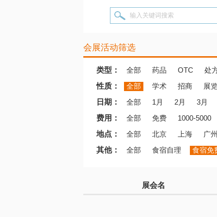
输入关键词搜索
会展活动筛选
类型：
全部
药品
OTC
处
性质：
全部
学术
招商
展
日期：
全部
1月
2月
3月
费用：
全部
免费
1000-5000
地点：
全部
北京
上海
广
其他：
全部
食宿自理
食宿免
展会名