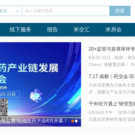
资讯
输入关键词搜索
线下服务
报告
米交汇
米房会
20+监管与首席审评
8月20-21日，杭州，
会8月开幕！
China）将隆重启幕！
与火”的淬炼—— 一端
7.17 成都｜药交
法正重新定义研发效率；
大会深度整合川渝本土优
难题，呼唤更成熟的产业
营
求，搭建生产企业与川渝
同与出海能力建设才是破
三终端渠道的精准高效对
来”为主题，内容全面扩
千年经方遇上“研究型
域增量份额夯实西南市场
算力突围；从中药创新、
6月24日下午，“光华
术攻坚，到CDMO的柔
目在北京同仁堂佛山
店真实世界研究项目”部
●
●
室”与“生产线”、“研发
最懂监管”生物医药大会8月开幕！
7.17 成都｜药交会·
这是继广州之后，该项目
本、临床在同一张桌子上
个OTC药品研究型药店