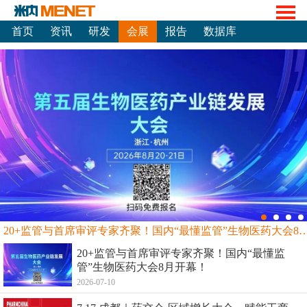
首页
资讯
研发
会展
报告
数据库
20+监管与首席审评专家齐聚！国内“最懂监管”生物
20+监管与首席审评专家齐聚！国内“最懂监
管”生物医药大会8月开幕！
2026-07-10