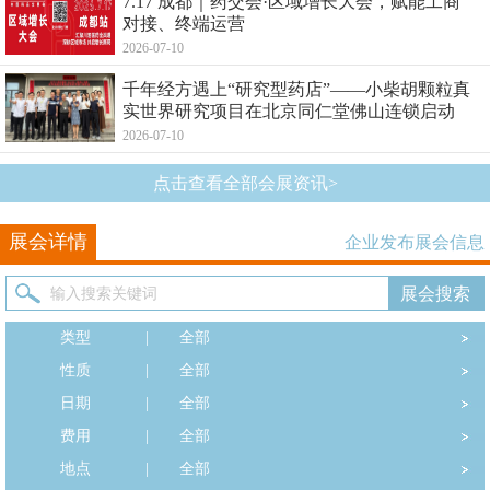
7.17 成都｜药交会·区域增长大会，赋能工商
对接、终端运营
2026-07-10
千年经方遇上“研究型药店”——小柴胡颗粒真
实世界研究项目在北京同仁堂佛山连锁启动
2026-07-10
点击查看全部会展资讯>
展会详情
企业发布展会信息
类型
|
全部
性质
|
全部
日期
|
全部
费用
|
全部
地点
|
全部