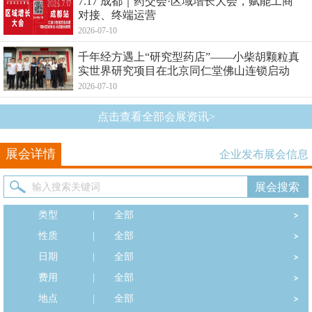
7.17 成都｜药交会·区域增长大会，赋能工商
对接、终端运营
2026-07-10
千年经方遇上“研究型药店”——小柴胡颗粒真
实世界研究项目在北京同仁堂佛山连锁启动
2026-07-10
点击查看全部会展资讯>
展会详情
企业发布展会信息
类型
|
全部
性质
|
全部
日期
|
全部
费用
|
全部
地点
|
全部