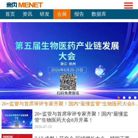
首页
资讯
研发
会展
报告
数据库
20+监管与首席审评专家齐聚！国内“最懂监管”生物
20+监管与首席审评专家齐聚！国内“最懂监
管”生物医药大会8月开幕！
2026-07-10