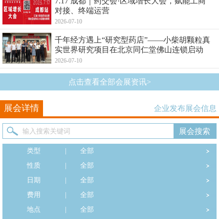
7.17 成都｜药交会·区域增长大会，赋能工商
对接、终端运营
2026-07-10
千年经方遇上“研究型药店”——小柴胡颗粒真
实世界研究项目在北京同仁堂佛山连锁启动
2026-07-10
点击查看全部会展资讯>
展会详情
企业发布展会信息
类型
|
全部
性质
|
全部
日期
|
全部
费用
|
全部
地点
|
全部