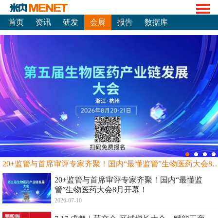
首页
资讯
研发
会展
报告
数据库
20+监管与首席审评专家齐聚！国内“最懂监管”生物
20+监管与首席审评专家齐聚！国内“最懂监
管”生物医药大会8月开幕！
2026-07-10