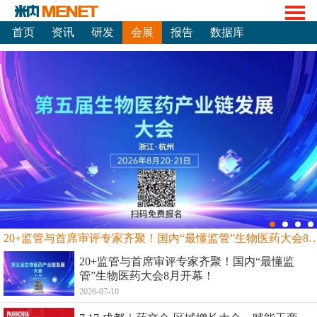
首页
资讯
研发
会展
报告
数据库
20+监管与首席审评专家齐聚！国内“最懂监管”生物
20+监管与首席审评专家齐聚！国内“最懂监
管”生物医药大会8月开幕！
2026-07-10