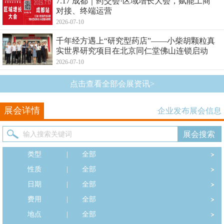
7.17 成都｜药交会·区域增长大会，赋能工商
对接、终端运营
2026-07-10
千年经方遇上“研究型药店”——小柴胡颗粒真
实世界研究项目在北京同仁堂佛山连锁启动
2026-07-10
点击查看全部会展资讯>
展会详情
企业发布展会信息
类型
|
全部
性质
|
全部
日期
|
全部
费用
|
全部
地点
|
全部