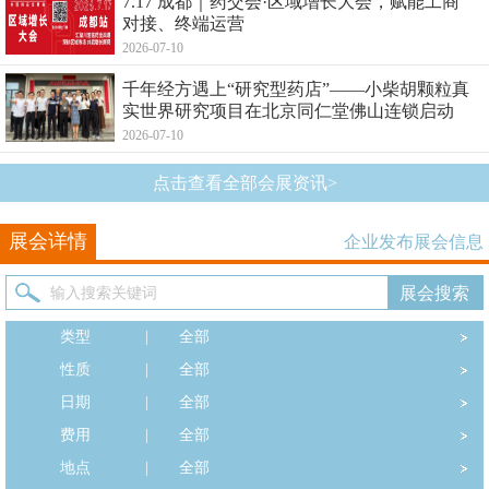
7.17 成都｜药交会·区域增长大会，赋能工商
对接、终端运营
2026-07-10
千年经方遇上“研究型药店”——小柴胡颗粒真
实世界研究项目在北京同仁堂佛山连锁启动
2026-07-10
点击查看全部会展资讯>
展会详情
企业发布展会信息
类型
|
全部
性质
|
全部
日期
|
全部
费用
|
全部
地点
|
全部