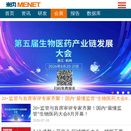
首页
资讯
研发
会展
报告
数据库
20+监管与首席审评专家齐聚！国内“最懂监管”生物
20+监管与首席审评专家齐聚！国内“最懂监
管”生物医药大会8月开幕！
2026-07-10