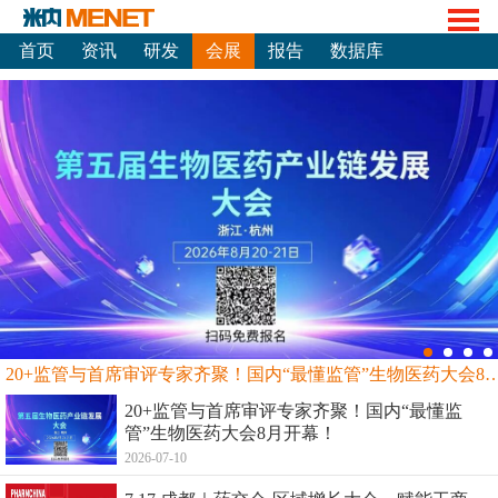
首页
资讯
研发
会展
报告
数据库
20+监管与首席审评专家齐聚！国内“最懂监管”生物
20+监管与首席审评专家齐聚！国内“最懂监
管”生物医药大会8月开幕！
2026-07-10