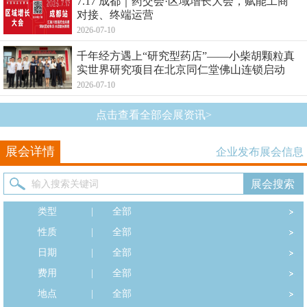
7.17 成都｜药交会·区域增长大会，赋能工商
对接、终端运营
2026-07-10
千年经方遇上“研究型药店”——小柴胡颗粒真
实世界研究项目在北京同仁堂佛山连锁启动
2026-07-10
点击查看全部会展资讯>
展会详情
企业发布展会信息
类型
|
全部
性质
|
全部
日期
|
全部
费用
|
全部
地点
|
全部