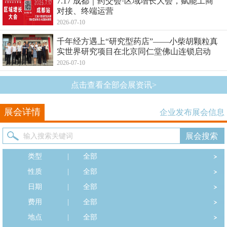
7.17 成都｜药交会·区域增长大会，赋能工商
对接、终端运营
2026-07-10
千年经方遇上“研究型药店”——小柴胡颗粒真
实世界研究项目在北京同仁堂佛山连锁启动
2026-07-10
点击查看全部会展资讯>
展会详情
企业发布展会信息
类型
|
全部
性质
|
全部
日期
|
全部
费用
|
全部
地点
|
全部