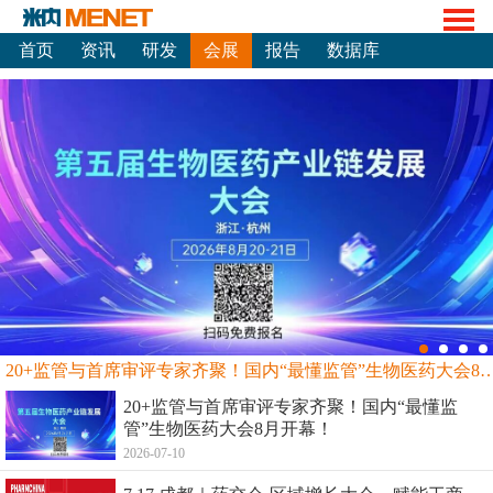
首页
资讯
研发
会展
报告
数据库
20+监管与首席审评专家齐聚！国内“最懂监管”生物
20+监管与首席审评专家齐聚！国内“最懂监
管”生物医药大会8月开幕！
2026-07-10