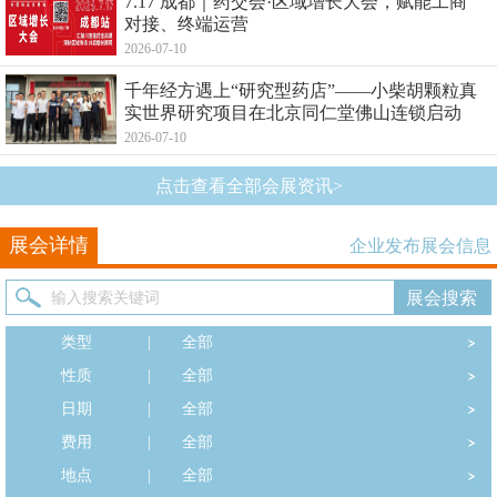
7.17 成都｜药交会·区域增长大会，赋能工商
对接、终端运营
2026-07-10
千年经方遇上“研究型药店”——小柴胡颗粒真
实世界研究项目在北京同仁堂佛山连锁启动
2026-07-10
点击查看全部会展资讯>
展会详情
企业发布展会信息
类型
|
全部
性质
|
全部
日期
|
全部
费用
|
全部
地点
|
全部