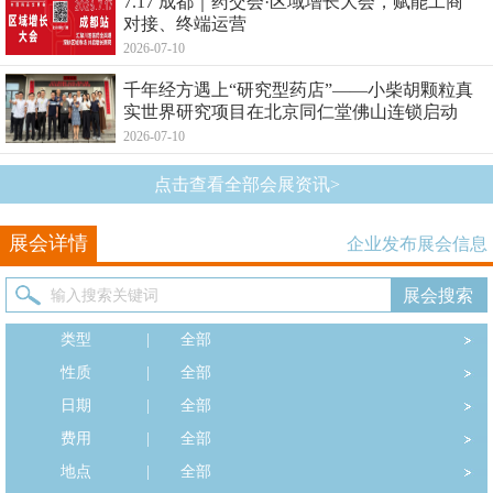
7.17 成都｜药交会·区域增长大会，赋能工商
对接、终端运营
2026-07-10
千年经方遇上“研究型药店”——小柴胡颗粒真
实世界研究项目在北京同仁堂佛山连锁启动
2026-07-10
点击查看全部会展资讯>
展会详情
企业发布展会信息
类型
|
全部
性质
|
全部
日期
|
全部
费用
|
全部
地点
|
全部