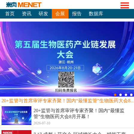
首页
资讯
研发
会展
报告
数据库
20+监管与首席审评专家齐聚！国内“最懂监管”生物
20+监管与首席审评专家齐聚！国内“最懂监
管”生物医药大会8月开幕！
2026-07-10