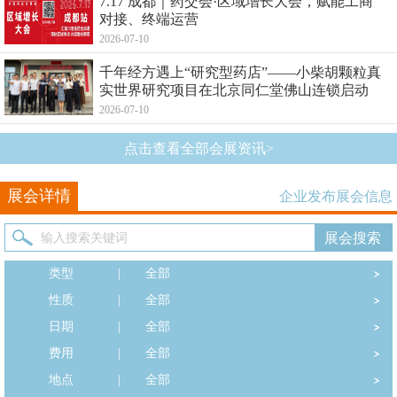
7.17 成都｜药交会·区域增长大会，赋能工商
对接、终端运营
2026-07-10
千年经方遇上“研究型药店”——小柴胡颗粒真
实世界研究项目在北京同仁堂佛山连锁启动
2026-07-10
点击查看全部会展资讯>
展会详情
企业发布展会信息
类型
|
全部
性质
|
全部
日期
|
全部
费用
|
全部
地点
|
全部