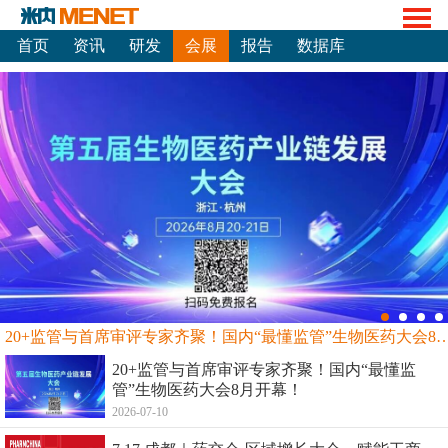
首页
资讯
研发
会展
报告
数据库
20+监管与首席审评专家齐聚！国内“最懂监管”生物
20+监管与首席审评专家齐聚！国内“最懂监
管”生物医药大会8月开幕！
2026-07-10