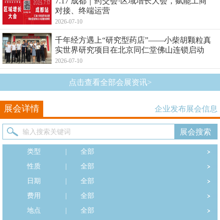
7.17 成都｜药交会·区域增长大会，赋能工商
对接、终端运营
2026-07-10
千年经方遇上“研究型药店”——小柴胡颗粒真
实世界研究项目在北京同仁堂佛山连锁启动
2026-07-10
点击查看全部会展资讯>
展会详情
企业发布展会信息
类型
|
全部
性质
|
全部
日期
|
全部
费用
|
全部
地点
|
全部