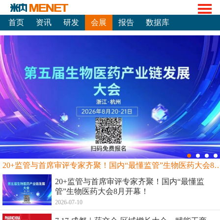
首页
资讯
研发
会展
报告
数据库
20+监管与首席审评专家齐聚！国内“最懂监管”生物
20+监管与首席审评专家齐聚！国内“最懂监
管”生物医药大会8月开幕！
2026-07-10