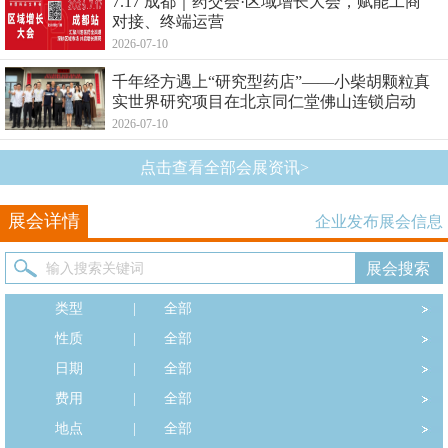
7.17 成都｜药交会·区域增长大会，赋能工商
对接、终端运营
2026-07-10
千年经方遇上“研究型药店”——小柴胡颗粒真
实世界研究项目在北京同仁堂佛山连锁启动
2026-07-10
点击查看全部会展资讯>
展会详情
企业发布展会信息
类型
|
全部
性质
|
全部
日期
|
全部
费用
|
全部
地点
|
全部