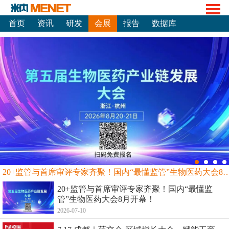
首页
资讯
研发
会展
报告
数据库
20+监管与首席审评专家齐聚！国内“最懂监管”生物
20+监管与首席审评专家齐聚！国内“最懂监
管”生物医药大会8月开幕！
2026-07-10