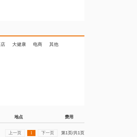
药店
大健康
电商
其他
地点
费用
上一页
下一页
第1页/共1页
1