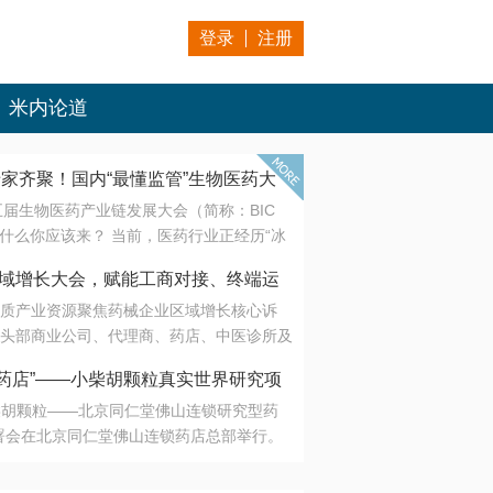
登录
注册
米内论道
专家齐聚！国内“最懂监管”生物医药大
第五届生物医药产业链发展大会（简称：BIC
 为什么你应该来？ 当前，医药行业正经历“冰
是AI制药从概念验证走向深度落地，数据与算
会·区域增长大会，赋能工商对接、终端运
另一端是创新药“最后一公里”的支付与入院
质产业资源聚焦药械企业区域增长核心诉
生态。 同质化“内卷”已无出路，全产业链协
头部商业公司、代理商、药店、中医诊所及
局关键。 本届大会以 “重构生态，定义未
接平台助力企业高效拓展终端网络，抢占区
容——从监管政策的前沿洞察，到AI制药的
药店”——小柴胡颗粒真实世界研究项
战略布局
复杂药物制剂、CGT、多肽与小核酸的技
小柴胡颗粒——北京同仁堂佛山连锁研究型药
性智造。 我们致力于打破壁垒，让“实验
连锁启动
署会在北京同仁堂佛山连锁药店总部举行。
端”与“支付端”深度对话，更让监管、产业、资
区域增长大会，赋能工商对接、终端运营
在广东落地的又一重要布局，标志着全国首
形成共识。
项目正式进入佛山市场。