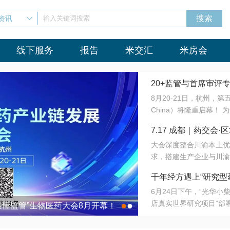
资讯
输入关键词搜索
线下服务
报告
米交汇
米房会
20+监管与首席审评
8月20-21日，杭州，
会8月开幕！
China）将隆重启幕！
与火”的淬炼—— 一端
7.17 成都｜药交
法正重新定义研发效率；
大会深度整合川渝本土优
难题，呼唤更成熟的产业
营
求，搭建生产企业与川渝
同与出海能力建设才是破
三终端渠道的精准高效对
来”为主题，内容全面扩
千年经方遇上“研究型
域增量份额夯实西南市场
算力突围；从中药创新、
6月24日下午，“光华
术攻坚，到CDMO的柔
目在北京同仁堂佛山
店真实世界研究项目”部
●
●
室”与“生产线”、“研发
最懂监管”生物医药大会8月开幕！
7.17 成都｜药交会·
这是继广州之后，该项目
本、临床在同一张桌子上
个OTC药品研究型药店