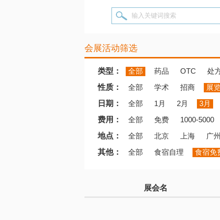
输入关键词搜索
会展活动筛选
类型：
全部
药品
OTC
处
性质：
全部
学术
招商
展
日期：
全部
1月
2月
3月
费用：
全部
免费
1000-5000
地点：
全部
北京
上海
广
其他：
全部
食宿自理
食宿免
展会名