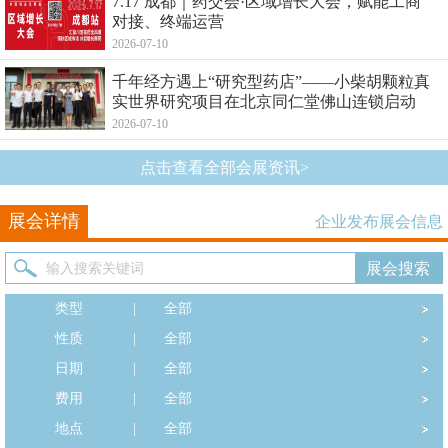
7.17 成都｜药交会·区域增长大会，赋能工商
对接、终端运营
2026-07-10
千年经方遇上“研究型药店”——小柴胡颗粒真
实世界研究项目在北京同仁堂佛山连锁启动
2026-07-10
点击查看全部会展资讯>
展会详情
企业发布展会信息
类型
|
全部
性质
|
全部
日期
|
全部
费用
|
全部
地点
|
全部