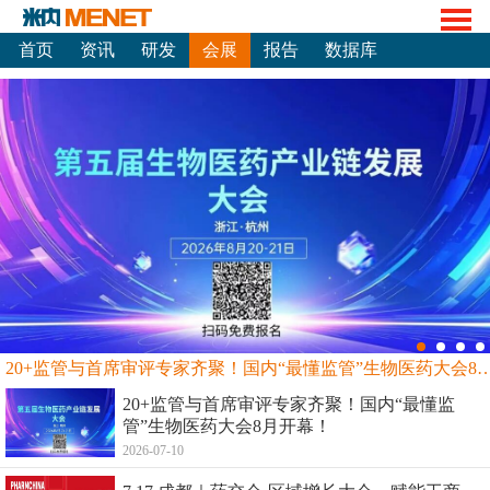
首页
资讯
研发
会展
报告
数据库
20+监管与首席审评专家齐聚！国内“最懂监管”生物
20+监管与首席审评专家齐聚！国内“最懂监
管”生物医药大会8月开幕！
2026-07-10