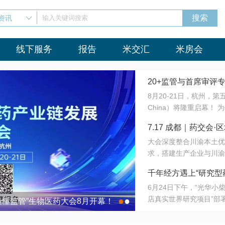
资讯
输入关键词搜索
线下服务
报告
米交汇
米房会
20+监管与首席审评
8月20-21日，杭州，
会8月开幕！
China）将隆重启幕！
与火”的淬炼—— 一端
7.17 成都｜药交
法正重新定义研发效率；
大会深度整合川渝本土优
难题，呼唤更成熟的产业
营
求，搭建生产企业与川渝
同与出海能力建设才是破
三终端渠道的精准高效对
来”为主题，内容全面扩
千年经方遇上“研究型
域增量份额夯实西南市场
算力突围；从中药创新、
6月24日下午，“光华
术攻坚，到CDMO的柔
目在北京同仁堂佛山
店真实世界研究项目”部
●
●
室”与“生产线”、“研发
最懂监管”生物医药大会8月开幕！
7.17 成都｜药交会·
这是继广州之后，该项目
本、临床在同一张桌子上
个OTC药品研究型药店