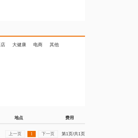
药店
大健康
电商
其他
地点
费用
上一页
下一页
第1页/共1页
1