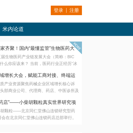
登录
注册
米内论道
专家齐聚！国内“最懂监管”生物医药大
第五届生物医药产业链发展大会（简称：BIC
 为什么你应该来？ 当前，医药行业正经历“冰
是AI制药从概念验证走向深度落地，数据与算
会·区域增长大会，赋能工商对接、终端运
另一端是创新药“最后一公里”的支付与入院
质产业资源聚焦药械企业区域增长核心诉
生态。 同质化“内卷”已无出路，全产业链协
头部商业公司、代理商、药店、中医诊所及
局关键。 本届大会以 “重构生态，定义未
接平台助力企业高效拓展终端网络，抢占区
容——从监管政策的前沿洞察，到AI制药的
药店”——小柴胡颗粒真实世界研究项
战略布局
复杂药物制剂、CGT、多肽与小核酸的技
小柴胡颗粒——北京同仁堂佛山连锁研究型药
性智造。 我们致力于打破壁垒，让“实验
连锁启动
署会在北京同仁堂佛山连锁药店总部举行。
端”与“支付端”深度对话，更让监管、产业、资
区域增长大会，赋能工商对接、终端运营
在广东落地的又一重要布局，标志着全国首
形成共识。
项目正式进入佛山市场。