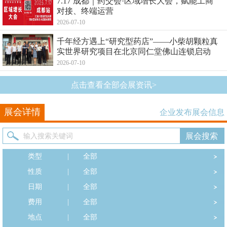
7.17 成都｜药交会·区域增长大会，赋能工商
对接、终端运营
2026-07-10
千年经方遇上“研究型药店”——小柴胡颗粒真
实世界研究项目在北京同仁堂佛山连锁启动
2026-07-10
点击查看全部会展资讯>
展会详情
企业发布展会信息
类型
|
全部
性质
|
全部
日期
|
全部
费用
|
全部
地点
|
全部