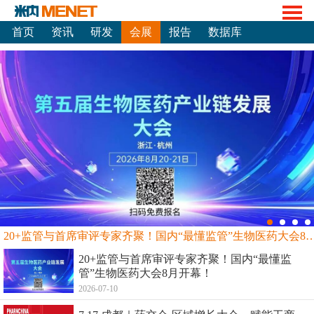
首页
资讯
研发
会展
报告
数据库
20+监管与首席审评专家齐聚！国内“最懂监管”生物
20+监管与首席审评专家齐聚！国内“最懂监
管”生物医药大会8月开幕！
2026-07-10