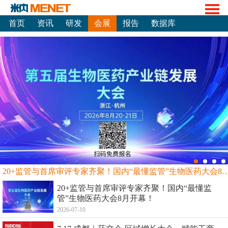
首页
资讯
研发
会展
报告
数据库
20+监管与首席审评专家齐聚！国内“最懂监管”生物
20+监管与首席审评专家齐聚！国内“最懂监
管”生物医药大会8月开幕！
2026-07-10