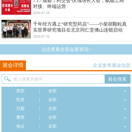
7.17 成都｜药交会·区域增长大会，赋能工商
对接、终端运营
2026-07-10
千年经方遇上“研究型药店”——小柴胡颗粒真
实世界研究项目在北京同仁堂佛山连锁启动
2026-07-10
点击查看全部会展资讯>
展会详情
企业发布展会信息
类型
|
全部
性质
|
全部
日期
|
全部
费用
|
全部
地点
|
全部