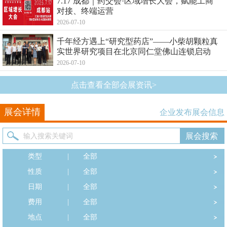
7.17 成都｜药交会·区域增长大会，赋能工商
对接、终端运营
2026-07-10
千年经方遇上“研究型药店”——小柴胡颗粒真
实世界研究项目在北京同仁堂佛山连锁启动
2026-07-10
点击查看全部会展资讯>
展会详情
企业发布展会信息
类型
|
全部
性质
|
全部
日期
|
全部
费用
|
全部
地点
|
全部