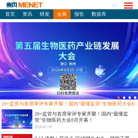
首页
资讯
研发
会展
报告
数据库
20+监管与首席审评专家齐聚！国内“最懂监管”生物
20+监管与首席审评专家齐聚！国内“最懂监
管”生物医药大会8月开幕！
2026-07-10