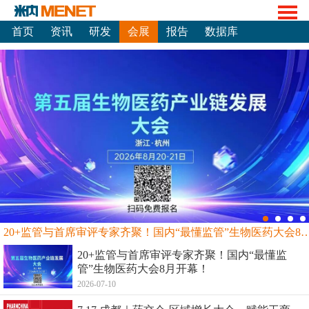
首页
资讯
研发
会展
报告
数据库
20+监管与首席审评专家齐聚！国内“最懂监管”生物
20+监管与首席审评专家齐聚！国内“最懂监
管”生物医药大会8月开幕！
2026-07-10