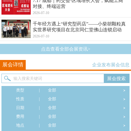
7.17 成都｜药交会·区域增长大会，赋能工商
对接、终端运营
2026-07-10
千年经方遇上“研究型药店”——小柴胡颗粒真
实世界研究项目在北京同仁堂佛山连锁启动
2026-07-10
点击查看全部会展资讯>
展会详情
企业发布展会信息
类型
|
全部
性质
|
全部
日期
|
全部
费用
|
全部
地点
|
全部