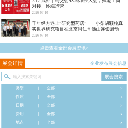
7.17 成都｜药交会·区域增长大会，赋能工商
对接、终端运营
2026-07-10
千年经方遇上“研究型药店”——小柴胡颗粒真
实世界研究项目在北京同仁堂佛山连锁启动
2026-07-10
点击查看全部会展资讯>
展会详情
企业发布展会信息
类型
|
全部
性质
|
全部
日期
|
全部
费用
|
全部
地点
|
全部