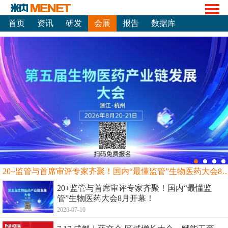
首页
资讯
研发
会展
报告
数据库
20+监管与首席审评专家齐聚！国内“最懂监管”生物
20+监管与首席审评专家齐聚！国内“最懂监
管”生物医药大会8月开幕！
2026-07-10