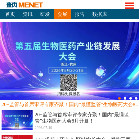
首页
资讯
研发
会展
报告
数据库
20+监管与首席审评专家齐聚！国内“最懂监管”生物
20+监管与首席审评专家齐聚！国内“最懂监
管”生物医药大会8月开幕！
2026-07-10