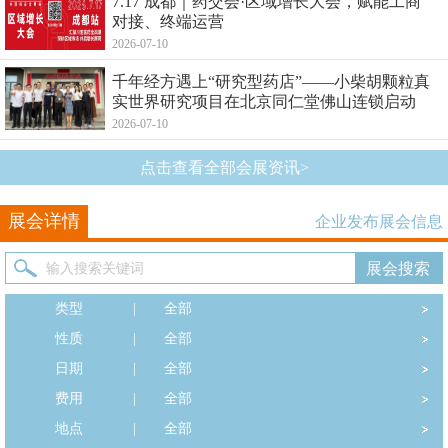
7.17 成都｜药交会·区域增长大会，赋能工商
对接、终端运营
2026-07-10
千年经方遇上“研究型药店”——小柴胡颗粒真
实世界研究项目在北京同仁堂佛山连锁启动
2026-07-10
点击查看全部会展资讯>
展会详情
企业发布展会信息
类型
|
全部
性质
|
全部
日期
|
全部
费用
|
全部
地点
|
全部