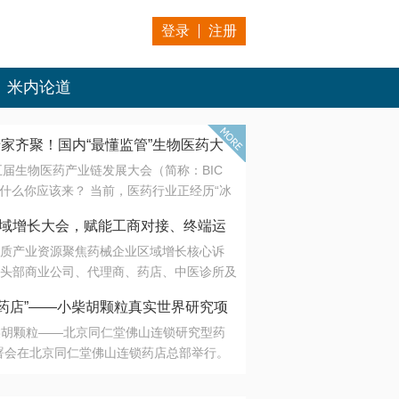
登录
注册
米内论道
专家齐聚！国内“最懂监管”生物医药大
第五届生物医药产业链发展大会（简称：BIC
 为什么你应该来？ 当前，医药行业正经历“冰
是AI制药从概念验证走向深度落地，数据与算
会·区域增长大会，赋能工商对接、终端运
另一端是创新药“最后一公里”的支付与入院
质产业资源聚焦药械企业区域增长核心诉
生态。 同质化“内卷”已无出路，全产业链协
头部商业公司、代理商、药店、中医诊所及
局关键。 本届大会以 “重构生态，定义未
接平台助力企业高效拓展终端网络，抢占区
容——从监管政策的前沿洞察，到AI制药的
药店”——小柴胡颗粒真实世界研究项
战略布局
复杂药物制剂、CGT、多肽与小核酸的技
小柴胡颗粒——北京同仁堂佛山连锁研究型药
性智造。 我们致力于打破壁垒，让“实验
连锁启动
署会在北京同仁堂佛山连锁药店总部举行。
端”与“支付端”深度对话，更让监管、产业、资
区域增长大会，赋能工商对接、终端运营
在广东落地的又一重要布局，标志着全国首
形成共识。
项目正式进入佛山市场。