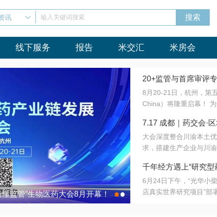
资讯
输入关键词搜索
线下服务
报告
米交汇
米房会
20+监管与首席审评
8月20-21日，杭州，
会8月开幕！
China）将隆重启幕！
与火”的淬炼—— 一端
7.17 成都｜药交
法正重新定义研发效率；
大会深度整合川渝本土优
难题，呼唤更成熟的产业
营
求，搭建生产企业与川渝
同与出海能力建设才是破
三终端渠道的精准高效对
来”为主题，内容全面扩
千年经方遇上“研究型
域增量份额夯实西南市场
算力突围；从中药创新、
6月24日下午，“光华
术攻坚，到CDMO的柔
目在北京同仁堂佛山
店真实世界研究项目”部
●
●
室”与“生产线”、“研发
最懂监管”生物医药大会8月开幕！
7.17 成都｜药交会·
这是继广州之后，该项目
本、临床在同一张桌子上
个OTC药品研究型药店