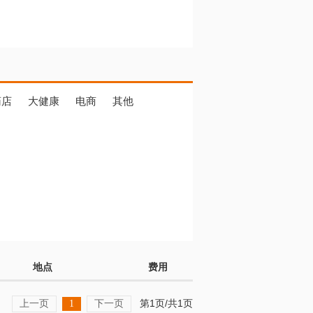
药店
大健康
电商
其他
地点
费用
上一页
下一页
第1页/共1页
1