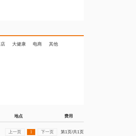
药店
大健康
电商
其他
地点
费用
上一页
下一页
第1页/共1页
1