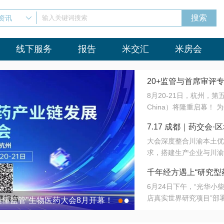
资讯
输入关键词搜索
线下服务
报告
米交汇
米房会
20+监管与首席审评
8月20-21日，杭州，
会8月开幕！
China）将隆重启幕！
与火”的淬炼—— 一端
7.17 成都｜药交
法正重新定义研发效率；
大会深度整合川渝本土优
难题，呼唤更成熟的产业
营
求，搭建生产企业与川渝
同与出海能力建设才是破
三终端渠道的精准高效对
来”为主题，内容全面扩
千年经方遇上“研究型
域增量份额夯实西南市场
算力突围；从中药创新、
6月24日下午，“光华
术攻坚，到CDMO的柔
目在北京同仁堂佛山
店真实世界研究项目”部
●
●
室”与“生产线”、“研发
最懂监管”生物医药大会8月开幕！
7.17 成都｜药交会·
这是继广州之后，该项目
本、临床在同一张桌子上
个OTC药品研究型药店