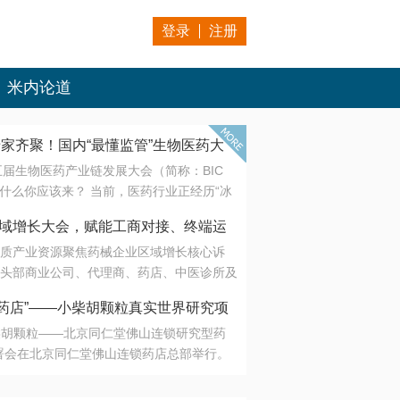
登录
注册
米内论道
专家齐聚！国内“最懂监管”生物医药大
第五届生物医药产业链发展大会（简称：BIC
 为什么你应该来？ 当前，医药行业正经历“冰
是AI制药从概念验证走向深度落地，数据与算
会·区域增长大会，赋能工商对接、终端运
另一端是创新药“最后一公里”的支付与入院
质产业资源聚焦药械企业区域增长核心诉
生态。 同质化“内卷”已无出路，全产业链协
头部商业公司、代理商、药店、中医诊所及
局关键。 本届大会以 “重构生态，定义未
接平台助力企业高效拓展终端网络，抢占区
容——从监管政策的前沿洞察，到AI制药的
药店”——小柴胡颗粒真实世界研究项
战略布局
复杂药物制剂、CGT、多肽与小核酸的技
小柴胡颗粒——北京同仁堂佛山连锁研究型药
性智造。 我们致力于打破壁垒，让“实验
连锁启动
署会在北京同仁堂佛山连锁药店总部举行。
端”与“支付端”深度对话，更让监管、产业、资
区域增长大会，赋能工商对接、终端运营
在广东落地的又一重要布局，标志着全国首
形成共识。
项目正式进入佛山市场。