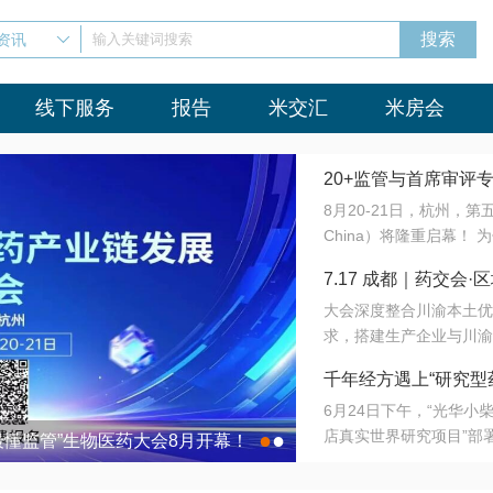
资讯
输入关键词搜索
线下服务
报告
米交汇
米房会
20+监管与首席审评
8月20-21日，杭州，
会8月开幕！
China）将隆重启幕！
与火”的淬炼—— 一端
7.17 成都｜药交
法正重新定义研发效率；
大会深度整合川渝本土优
难题，呼唤更成熟的产业
营
求，搭建生产企业与川渝
同与出海能力建设才是破
三终端渠道的精准高效对
来”为主题，内容全面扩
千年经方遇上“研究型
域增量份额夯实西南市场
算力突围；从中药创新、
6月24日下午，“光华
术攻坚，到CDMO的柔
目在北京同仁堂佛山
店真实世界研究项目”部
●
●
室”与“生产线”、“研发
最懂监管”生物医药大会8月开幕！
7.17 成都｜药交会·
这是继广州之后，该项目
本、临床在同一张桌子上
个OTC药品研究型药店