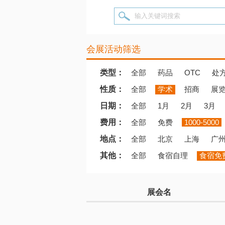
输入关键词搜索
会展活动筛选
类型：
全部
药品
OTC
处
性质：
全部
学术
招商
展
日期：
全部
1月
2月
3月
费用：
全部
免费
1000-5000
地点：
全部
北京
上海
广
其他：
全部
食宿自理
食宿免
展会名