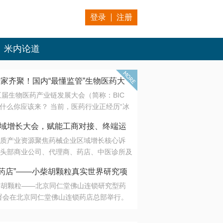
登录
注册
米内论道
专家齐聚！国内“最懂监管”生物医药大
第五届生物医药产业链发展大会（简称：BIC
 为什么你应该来？ 当前，医药行业正经历“冰
是AI制药从概念验证走向深度落地，数据与算
会·区域增长大会，赋能工商对接、终端运
另一端是创新药“最后一公里”的支付与入院
质产业资源聚焦药械企业区域增长核心诉
生态。 同质化“内卷”已无出路，全产业链协
头部商业公司、代理商、药店、中医诊所及
局关键。 本届大会以 “重构生态，定义未
接平台助力企业高效拓展终端网络，抢占区
容——从监管政策的前沿洞察，到AI制药的
药店”——小柴胡颗粒真实世界研究项
战略布局
复杂药物制剂、CGT、多肽与小核酸的技
小柴胡颗粒——北京同仁堂佛山连锁研究型药
性智造。 我们致力于打破壁垒，让“实验
连锁启动
署会在北京同仁堂佛山连锁药店总部举行。
端”与“支付端”深度对话，更让监管、产业、资
区域增长大会，赋能工商对接、终端运营
在广东落地的又一重要布局，标志着全国首
形成共识。
项目正式进入佛山市场。