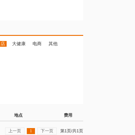
药店
大健康
电商
其他
地点
费用
上一页
下一页
第1页/共1页
1