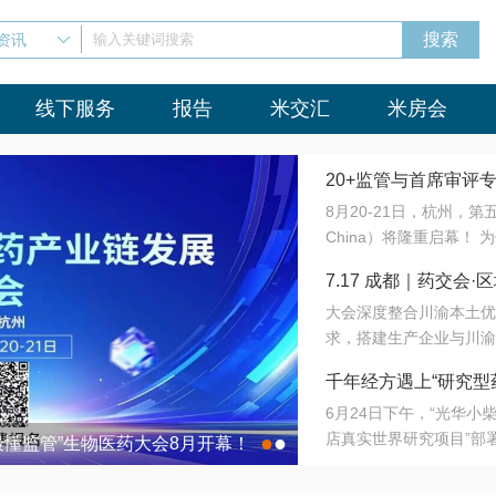
资讯
输入关键词搜索
线下服务
报告
米交汇
米房会
20+监管与首席审评
8月20-21日，杭州，
会8月开幕！
China）将隆重启幕！
与火”的淬炼—— 一端
7.17 成都｜药交
法正重新定义研发效率；
大会深度整合川渝本土优
难题，呼唤更成熟的产业
营
求，搭建生产企业与川渝
同与出海能力建设才是破
三终端渠道的精准高效对
来”为主题，内容全面扩
千年经方遇上“研究型
域增量份额夯实西南市场
算力突围；从中药创新、
6月24日下午，“光华
术攻坚，到CDMO的柔
目在北京同仁堂佛山
店真实世界研究项目”部
●
●
室”与“生产线”、“研发
最懂监管”生物医药大会8月开幕！
7.17 成都｜药交会·
这是继广州之后，该项目
本、临床在同一张桌子上
个OTC药品研究型药店