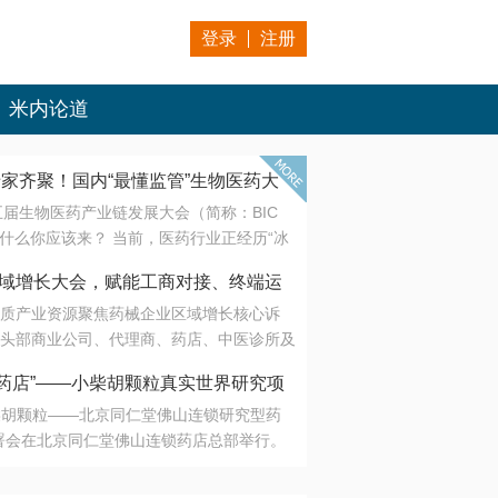
登录
注册
米内论道
专家齐聚！国内“最懂监管”生物医药大
第五届生物医药产业链发展大会（简称：BIC
 为什么你应该来？ 当前，医药行业正经历“冰
是AI制药从概念验证走向深度落地，数据与算
会·区域增长大会，赋能工商对接、终端运
另一端是创新药“最后一公里”的支付与入院
质产业资源聚焦药械企业区域增长核心诉
生态。 同质化“内卷”已无出路，全产业链协
头部商业公司、代理商、药店、中医诊所及
局关键。 本届大会以 “重构生态，定义未
接平台助力企业高效拓展终端网络，抢占区
容——从监管政策的前沿洞察，到AI制药的
药店”——小柴胡颗粒真实世界研究项
战略布局
复杂药物制剂、CGT、多肽与小核酸的技
小柴胡颗粒——北京同仁堂佛山连锁研究型药
性智造。 我们致力于打破壁垒，让“实验
连锁启动
署会在北京同仁堂佛山连锁药店总部举行。
端”与“支付端”深度对话，更让监管、产业、资
区域增长大会，赋能工商对接、终端运营
在广东落地的又一重要布局，标志着全国首
形成共识。
项目正式进入佛山市场。