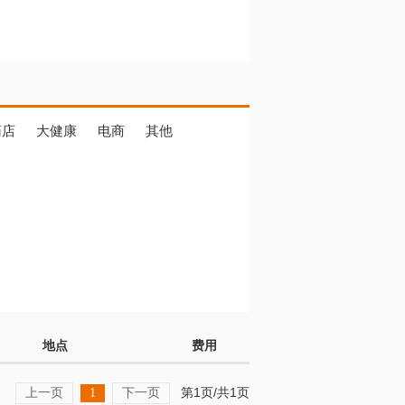
药店
大健康
电商
其他
地点
费用
上一页
下一页
第1页/共1页
1