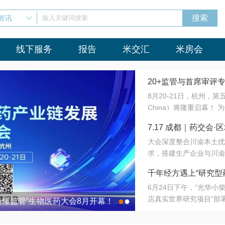
资讯
输入关键词搜索
线下服务
报告
米交汇
米房会
20+监管与首席审评
8月20-21日，杭州，
会8月开幕！
China）将隆重启幕！
与火”的淬炼—— 一端
7.17 成都｜药交
法正重新定义研发效率；
大会深度整合川渝本土优
难题，呼唤更成熟的产业
营
求，搭建生产企业与川渝
同与出海能力建设才是破
三终端渠道的精准高效对
来”为主题，内容全面扩
千年经方遇上“研究型
域增量份额夯实西南市场
算力突围；从中药创新、
6月24日下午，“光华
术攻坚，到CDMO的柔
目在北京同仁堂佛山
店真实世界研究项目”部
●
●
室”与“生产线”、“研发
最懂监管”生物医药大会8月开幕！
7.17 成都｜药交会·
这是继广州之后，该项目
本、临床在同一张桌子上
个OTC药品研究型药店