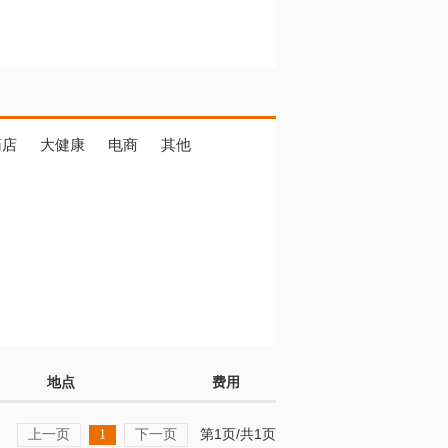
药店
大健康
电商
其他
地点
费用
上一页
下一页
第1页/共1页
1