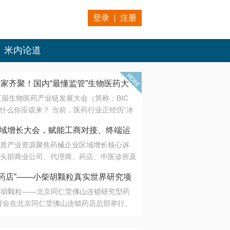
登录
注册
米内论道
专家齐聚！国内“最懂监管”生物医药大
第五届生物医药产业链发展大会（简称：BIC
 为什么你应该来？ 当前，医药行业正经历“冰
是AI制药从概念验证走向深度落地，数据与算
会·区域增长大会，赋能工商对接、终端运
另一端是创新药“最后一公里”的支付与入院
质产业资源聚焦药械企业区域增长核心诉
生态。 同质化“内卷”已无出路，全产业链协
头部商业公司、代理商、药店、中医诊所及
局关键。 本届大会以 “重构生态，定义未
接平台助力企业高效拓展终端网络，抢占区
容——从监管政策的前沿洞察，到AI制药的
药店”——小柴胡颗粒真实世界研究项
战略布局
复杂药物制剂、CGT、多肽与小核酸的技
小柴胡颗粒——北京同仁堂佛山连锁研究型药
性智造。 我们致力于打破壁垒，让“实验
连锁启动
署会在北京同仁堂佛山连锁药店总部举行。
端”与“支付端”深度对话，更让监管、产业、资
区域增长大会，赋能工商对接、终端运营
在广东落地的又一重要布局，标志着全国首
形成共识。
项目正式进入佛山市场。