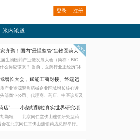
登录
注册
米内论道
专家齐聚！国内“最懂监管”生物医药大
第五届生物医药产业链发展大会（简称：BIC
 为什么你应该来？ 当前，医药行业正经历“冰
是AI制药从概念验证走向深度落地，数据与算
会·区域增长大会，赋能工商对接、终端运
另一端是创新药“最后一公里”的支付与入院
质产业资源聚焦药械企业区域增长核心诉
生态。 同质化“内卷”已无出路，全产业链协
头部商业公司、代理商、药店、中医诊所及
局关键。 本届大会以 “重构生态，定义未
接平台助力企业高效拓展终端网络，抢占区
容——从监管政策的前沿洞察，到AI制药的
药店”——小柴胡颗粒真实世界研究项
战略布局
复杂药物制剂、CGT、多肽与小核酸的技
小柴胡颗粒——北京同仁堂佛山连锁研究型药
性智造。 我们致力于打破壁垒，让“实验
连锁启动
署会在北京同仁堂佛山连锁药店总部举行。
端”与“支付端”深度对话，更让监管、产业、资
区域增长大会，赋能工商对接、终端运营
在广东落地的又一重要布局，标志着全国首
形成共识。
项目正式进入佛山市场。