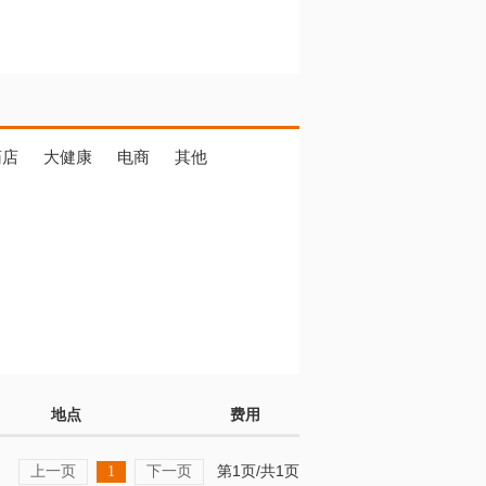
药店
大健康
电商
其他
地点
费用
上一页
下一页
第1页/共1页
1