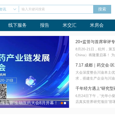
资讯
输入关键词搜索
线下服务
报告
米交汇
米房会
20+监管与首席审评
8月20-21日，杭州，
会8月开幕！
China）将隆重启幕！
与火”的淬炼—— 一端
7.17 成都｜药交
法正重新定义研发效率；
大会深度整合川渝本土优
难题，呼唤更成熟的产业
营
求，搭建生产企业与川渝
同与出海能力建设才是破
三终端渠道的精准高效对
来”为主题，内容全面扩
千年经方遇上“研究型
域增量份额夯实西南市场
算力突围；从中药创新、
6月24日下午，“光华
术攻坚，到CDMO的柔
目在北京同仁堂佛山
店真实世界研究项目”部
●
●
室”与“生产线”、“研发
最懂监管”生物医药大会8月开幕！
7.17 成都｜药交会·
这是继广州之后，该项目
本、临床在同一张桌子上
个OTC药品研究型药店