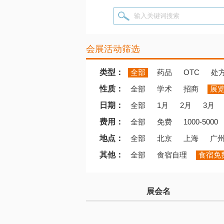
输入关键词搜索
会展活动筛选
类型：
全部
药品
OTC
处
性质：
全部
学术
招商
展
日期：
全部
1月
2月
3月
费用：
全部
免费
1000-5000
地点：
全部
北京
上海
广
其他：
全部
食宿自理
食宿免
展会名