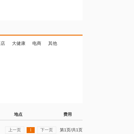
药店
大健康
电商
其他
地点
费用
上一页
下一页
第1页/共1页
1