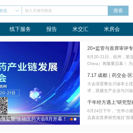
资讯
输入关键词搜索
线下服务
报告
米交汇
米房会
20+监管与首席审评
8月20-21日，杭州，
会8月开幕！
China）将隆重启幕！
与火”的淬炼—— 一端
7.17 成都｜药交
法正重新定义研发效率；
大会深度整合川渝本土优
难题，呼唤更成熟的产业
营
求，搭建生产企业与川渝
同与出海能力建设才是破
三终端渠道的精准高效对
来”为主题，内容全面扩
千年经方遇上“研究型
域增量份额夯实西南市场
算力突围；从中药创新、
6月24日下午，“光华
术攻坚，到CDMO的柔
目在北京同仁堂佛山
店真实世界研究项目”部
●
●
室”与“生产线”、“研发
最懂监管”生物医药大会8月开幕！
7.17 成都｜药交会·
这是继广州之后，该项目
本、临床在同一张桌子上
个OTC药品研究型药店