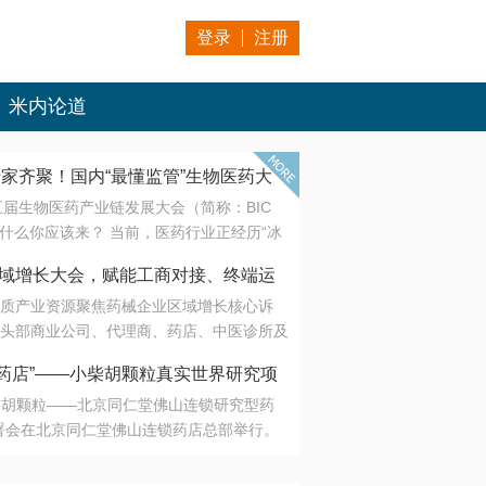
登录
注册
米内论道
专家齐聚！国内“最懂监管”生物医药大
第五届生物医药产业链发展大会（简称：BIC
 为什么你应该来？ 当前，医药行业正经历“冰
是AI制药从概念验证走向深度落地，数据与算
会·区域增长大会，赋能工商对接、终端运
另一端是创新药“最后一公里”的支付与入院
质产业资源聚焦药械企业区域增长核心诉
生态。 同质化“内卷”已无出路，全产业链协
头部商业公司、代理商、药店、中医诊所及
局关键。 本届大会以 “重构生态，定义未
接平台助力企业高效拓展终端网络，抢占区
容——从监管政策的前沿洞察，到AI制药的
药店”——小柴胡颗粒真实世界研究项
战略布局
复杂药物制剂、CGT、多肽与小核酸的技
小柴胡颗粒——北京同仁堂佛山连锁研究型药
性智造。 我们致力于打破壁垒，让“实验
连锁启动
署会在北京同仁堂佛山连锁药店总部举行。
端”与“支付端”深度对话，更让监管、产业、资
区域增长大会，赋能工商对接、终端运营
在广东落地的又一重要布局，标志着全国首
形成共识。
项目正式进入佛山市场。