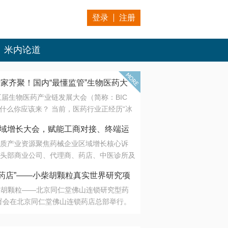
登录
注册
米内论道
专家齐聚！国内“最懂监管”生物医药大
第五届生物医药产业链发展大会（简称：BIC
 为什么你应该来？ 当前，医药行业正经历“冰
是AI制药从概念验证走向深度落地，数据与算
会·区域增长大会，赋能工商对接、终端运
另一端是创新药“最后一公里”的支付与入院
质产业资源聚焦药械企业区域增长核心诉
生态。 同质化“内卷”已无出路，全产业链协
头部商业公司、代理商、药店、中医诊所及
局关键。 本届大会以 “重构生态，定义未
接平台助力企业高效拓展终端网络，抢占区
容——从监管政策的前沿洞察，到AI制药的
药店”——小柴胡颗粒真实世界研究项
战略布局
复杂药物制剂、CGT、多肽与小核酸的技
小柴胡颗粒——北京同仁堂佛山连锁研究型药
性智造。 我们致力于打破壁垒，让“实验
连锁启动
署会在北京同仁堂佛山连锁药店总部举行。
端”与“支付端”深度对话，更让监管、产业、资
区域增长大会，赋能工商对接、终端运营
在广东落地的又一重要布局，标志着全国首
形成共识。
项目正式进入佛山市场。