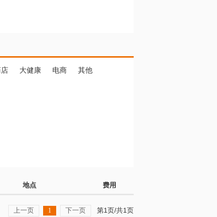
药店
大健康
电商
其他
地点
费用
上一页
下一页
第1页/共1页
1