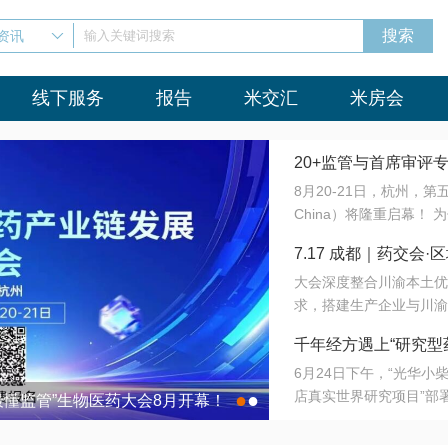
资讯
输入关键词搜索
线下服务
报告
米交汇
米房会
20+监管与首席审评
8月20-21日，杭州，
会8月开幕！
China）将隆重启幕！
与火”的淬炼—— 一端
7.17 成都｜药交
法正重新定义研发效率；
大会深度整合川渝本土优
难题，呼唤更成熟的产业
营
求，搭建生产企业与川渝
同与出海能力建设才是破
三终端渠道的精准高效对
来”为主题，内容全面扩
千年经方遇上“研究型
域增量份额夯实西南市场
算力突围；从中药创新、
6月24日下午，“光华
术攻坚，到CDMO的柔
目在北京同仁堂佛山
店真实世界研究项目”部
●
●
室”与“生产线”、“研发
最懂监管”生物医药大会8月开幕！
7.17 成都｜药交会·
这是继广州之后，该项目
本、临床在同一张桌子上
个OTC药品研究型药店