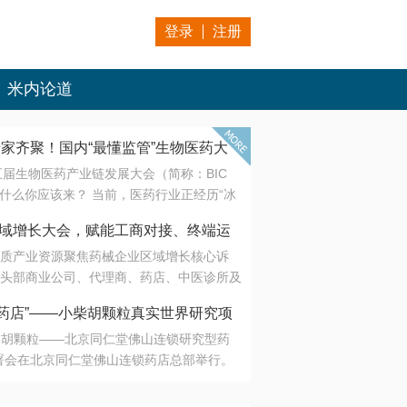
登录
注册
米内论道
专家齐聚！国内“最懂监管”生物医药大
第五届生物医药产业链发展大会（简称：BIC
 为什么你应该来？ 当前，医药行业正经历“冰
是AI制药从概念验证走向深度落地，数据与算
会·区域增长大会，赋能工商对接、终端运
另一端是创新药“最后一公里”的支付与入院
质产业资源聚焦药械企业区域增长核心诉
生态。 同质化“内卷”已无出路，全产业链协
头部商业公司、代理商、药店、中医诊所及
局关键。 本届大会以 “重构生态，定义未
接平台助力企业高效拓展终端网络，抢占区
容——从监管政策的前沿洞察，到AI制药的
药店”——小柴胡颗粒真实世界研究项
战略布局
复杂药物制剂、CGT、多肽与小核酸的技
小柴胡颗粒——北京同仁堂佛山连锁研究型药
性智造。 我们致力于打破壁垒，让“实验
连锁启动
署会在北京同仁堂佛山连锁药店总部举行。
端”与“支付端”深度对话，更让监管、产业、资
区域增长大会，赋能工商对接、终端运营
在广东落地的又一重要布局，标志着全国首
形成共识。
项目正式进入佛山市场。