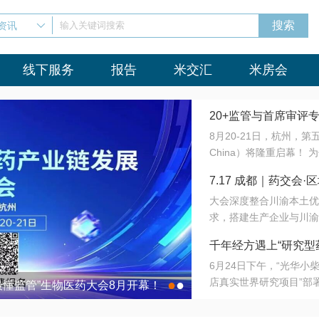
资讯
输入关键词搜索
线下服务
报告
米交汇
米房会
20+监管与首席审评
8月20-21日，杭州，
会8月开幕！
China）将隆重启幕！
与火”的淬炼—— 一端
7.17 成都｜药交
法正重新定义研发效率；
大会深度整合川渝本土优
难题，呼唤更成熟的产业
营
求，搭建生产企业与川渝
同与出海能力建设才是破
三终端渠道的精准高效对
来”为主题，内容全面扩
千年经方遇上“研究型
域增量份额夯实西南市场
算力突围；从中药创新、
6月24日下午，“光华
术攻坚，到CDMO的柔
目在北京同仁堂佛山
店真实世界研究项目”部
●
●
室”与“生产线”、“研发
最懂监管”生物医药大会8月开幕！
7.17 成都｜药交会·
这是继广州之后，该项目
本、临床在同一张桌子上
个OTC药品研究型药店