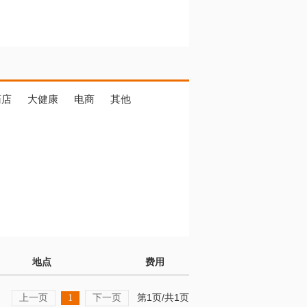
药店
大健康
电商
其他
地点
费用
上一页
下一页
第1页/共1页
1