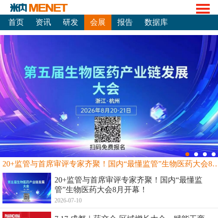
首页
资讯
研发
会展
报告
数据库
20+监管与首席审评专家齐聚！国内“最懂监管”生物
20+监管与首席审评专家齐聚！国内“最懂监
管”生物医药大会8月开幕！
2026-07-10