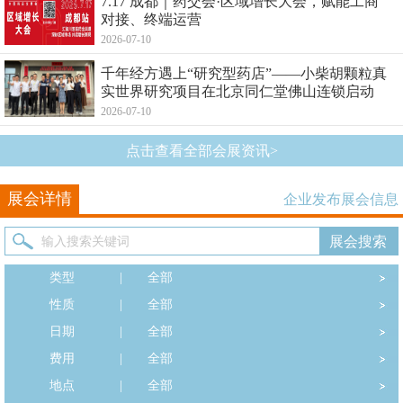
7.17 成都｜药交会·区域增长大会，赋能工商
对接、终端运营
2026-07-10
千年经方遇上“研究型药店”——小柴胡颗粒真
实世界研究项目在北京同仁堂佛山连锁启动
2026-07-10
点击查看全部会展资讯>
展会详情
企业发布展会信息
类型
|
全部
性质
|
全部
日期
|
全部
费用
|
全部
地点
|
全部