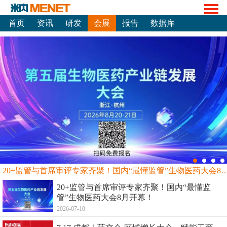
首页
资讯
研发
会展
报告
数据库
20+监管与首席审评专家齐聚！国内“最懂监管”生物
20+监管与首席审评专家齐聚！国内“最懂监
管”生物医药大会8月开幕！
2026-07-10