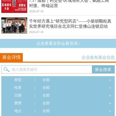
7.17 成都｜药交会·区域增长大会，赋能工商
对接、终端运营
2026-07-10
千年经方遇上“研究型药店”——小柴胡颗粒真
实世界研究项目在北京同仁堂佛山连锁启动
2026-07-10
点击查看全部会展资讯>
展会详情
企业发布展会信息
类型
|
全部
性质
|
全部
日期
|
全部
费用
|
全部
地点
|
全部