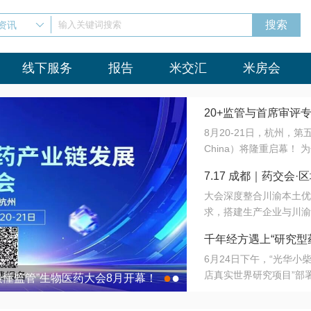
资讯
输入关键词搜索
线下服务
报告
米交汇
米房会
20+监管与首席审评
8月20-21日，杭州，
会8月开幕！
China）将隆重启幕！
与火”的淬炼—— 一端
7.17 成都｜药交
法正重新定义研发效率；
大会深度整合川渝本土优
难题，呼唤更成熟的产业
营
求，搭建生产企业与川渝
同与出海能力建设才是破
三终端渠道的精准高效对
来”为主题，内容全面扩
千年经方遇上“研究型
域增量份额夯实西南市场
算力突围；从中药创新、
6月24日下午，“光华
术攻坚，到CDMO的柔
目在北京同仁堂佛山
店真实世界研究项目”部
●
●
室”与“生产线”、“研发
最懂监管”生物医药大会8月开幕！
7.17 成都｜药交会·
这是继广州之后，该项目
本、临床在同一张桌子上
个OTC药品研究型药店