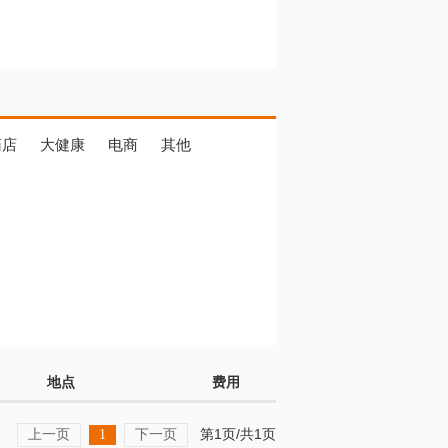
药店
大健康
电商
其他
地点
费用
上一页
下一页
第1页/共1页
1