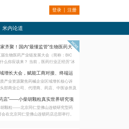
登录
注册
米内论道
专家齐聚！国内“最懂监管”生物医药大
第五届生物医药产业链发展大会（简称：BIC
 为什么你应该来？ 当前，医药行业正经历“冰
是AI制药从概念验证走向深度落地，数据与算
会·区域增长大会，赋能工商对接、终端运
另一端是创新药“最后一公里”的支付与入院
质产业资源聚焦药械企业区域增长核心诉
生态。 同质化“内卷”已无出路，全产业链协
头部商业公司、代理商、药店、中医诊所及
局关键。 本届大会以 “重构生态，定义未
接平台助力企业高效拓展终端网络，抢占区
容——从监管政策的前沿洞察，到AI制药的
药店”——小柴胡颗粒真实世界研究项
战略布局
复杂药物制剂、CGT、多肽与小核酸的技
小柴胡颗粒——北京同仁堂佛山连锁研究型药
性智造。 我们致力于打破壁垒，让“实验
连锁启动
署会在北京同仁堂佛山连锁药店总部举行。
端”与“支付端”深度对话，更让监管、产业、资
区域增长大会，赋能工商对接、终端运营
在广东落地的又一重要布局，标志着全国首
形成共识。
项目正式进入佛山市场。