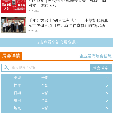
7.17 成都｜药交会·区域增长大会，赋能工商
对接、终端运营
2026-07-10
千年经方遇上“研究型药店”——小柴胡颗粒真
实世界研究项目在北京同仁堂佛山连锁启动
2026-07-10
点击查看全部会展资讯>
展会详情
企业发布展会信息
类型
|
全部
性质
|
全部
日期
|
全部
费用
|
全部
地点
|
全部