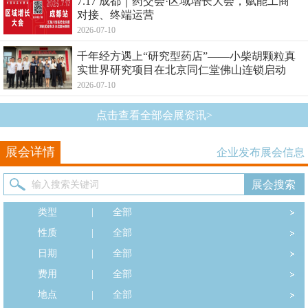
7.17 成都｜药交会·区域增长大会，赋能工商
对接、终端运营
2026-07-10
千年经方遇上“研究型药店”——小柴胡颗粒真
实世界研究项目在北京同仁堂佛山连锁启动
2026-07-10
点击查看全部会展资讯>
展会详情
企业发布展会信息
类型
|
全部
性质
|
全部
日期
|
全部
费用
|
全部
地点
|
全部