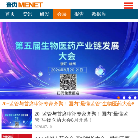
首页
资讯
研发
会展
报告
数据库
20+监管与首席审评专家齐聚！国内“最懂监管”生物
20+监管与首席审评专家齐聚！国内“最懂监
管”生物医药大会8月开幕！
2026-07-10