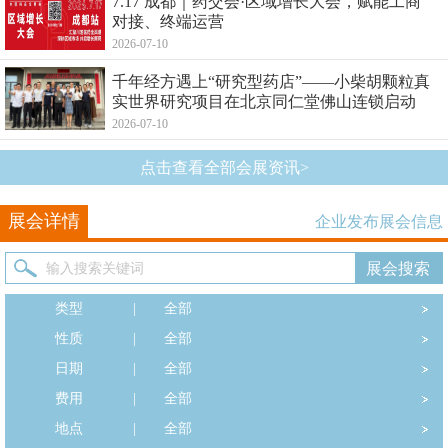
7.17 成都｜药交会·区域增长大会，赋能工商
对接、终端运营
2026-07-10
千年经方遇上“研究型药店”——小柴胡颗粒真
实世界研究项目在北京同仁堂佛山连锁启动
2026-07-10
点击查看全部会展资讯>
展会详情
企业发布展会信息
类型
|
全部
性质
|
全部
日期
|
全部
费用
|
全部
地点
|
全部