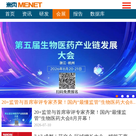
首页
资讯
研发
会展
报告
数据库
20+监管与首席审评专家齐聚！国内“最懂监管”生物
20+监管与首席审评专家齐聚！国内“最懂监
管”生物医药大会8月开幕！
2026-07-10