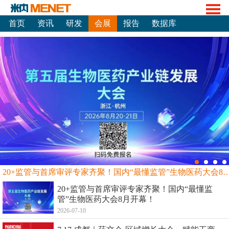
首页
资讯
研发
会展
报告
数据库
20+监管与首席审评专家齐聚！国内“最懂监管”生物
20+监管与首席审评专家齐聚！国内“最懂监
管”生物医药大会8月开幕！
2026-07-10