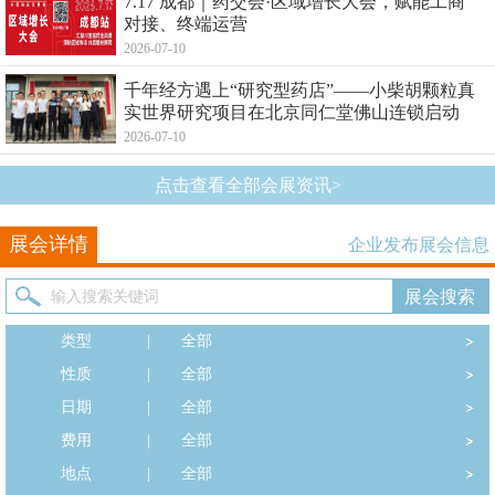
7.17 成都｜药交会·区域增长大会，赋能工商
对接、终端运营
2026-07-10
千年经方遇上“研究型药店”——小柴胡颗粒真
实世界研究项目在北京同仁堂佛山连锁启动
2026-07-10
点击查看全部会展资讯>
展会详情
企业发布展会信息
类型
|
全部
性质
|
全部
日期
|
全部
费用
|
全部
地点
|
全部