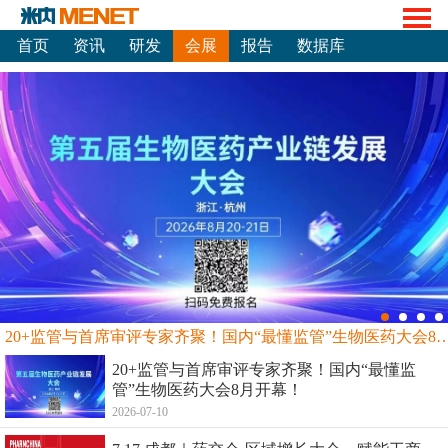
首页
资讯
研发
会展
报告
数据库
20+监管与首席审评专家齐聚！国内“最懂监管”生物
20+监管与首席审评专家齐聚！国内“最懂监
管”生物医药大会8月开幕！
2026-07-10