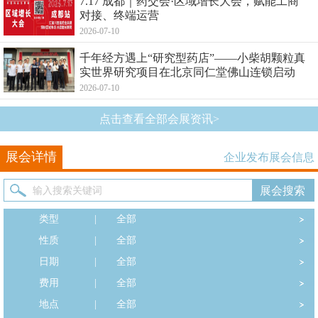
7.17 成都｜药交会·区域增长大会，赋能工商
对接、终端运营
2026-07-10
千年经方遇上“研究型药店”——小柴胡颗粒真
实世界研究项目在北京同仁堂佛山连锁启动
2026-07-10
点击查看全部会展资讯>
展会详情
企业发布展会信息
类型
|
全部
性质
|
全部
日期
|
全部
费用
|
全部
地点
|
全部