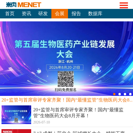
首页
资讯
研发
会展
报告
数据库
20+监管与首席审评专家齐聚！国内“最懂监管”生物
20+监管与首席审评专家齐聚！国内“最懂监
管”生物医药大会8月开幕！
2026-07-10