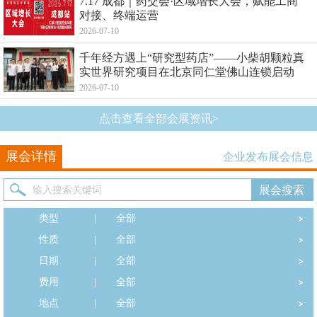
7.17 成都｜药交会·区域增长大会，赋能工商
对接、终端运营
2026-07-10
千年经方遇上“研究型药店”——小柴胡颗粒真
实世界研究项目在北京同仁堂佛山连锁启动
2026-07-10
点击查看全部会展资讯>
展会详情
企业发布展会信息
类型
|
全部
性质
|
全部
日期
|
全部
费用
|
全部
地点
|
全部