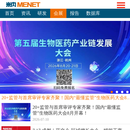
首页
资讯
研发
会展
报告
数据库
20+监管与首席审评专家齐聚！国内“最懂监管”生物
20+监管与首席审评专家齐聚！国内“最懂监
管”生物医药大会8月开幕！
2026-07-10