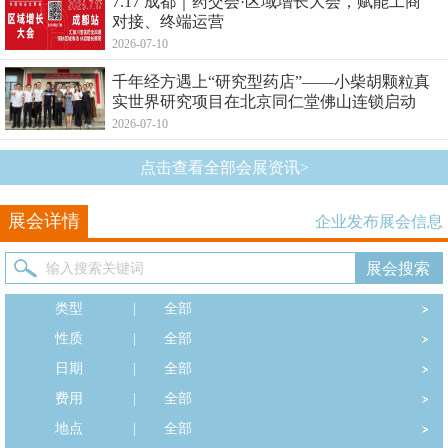
7.17 成都｜药交会·区域增长大会，赋能工商
对接、终端运营
2026-07-10
千年经方遇上“研究型药店”——小柴胡颗粒真
实世界研究项目在北京同仁堂佛山连锁启动
2026-07-10
点击查看全部会展资讯>
展会详情
企业发布展会信息
类型
|
全部
性质
|
全部
日期
|
全部
费用
|
全部
地点
|
全部