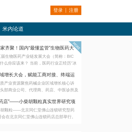
登录
注册
米内论道
专家齐聚！国内“最懂监管”生物医药大
第五届生物医药产业链发展大会（简称：BIC
 为什么你应该来？ 当前，医药行业正经历“冰
是AI制药从概念验证走向深度落地，数据与算
会·区域增长大会，赋能工商对接、终端运
另一端是创新药“最后一公里”的支付与入院
质产业资源聚焦药械企业区域增长核心诉
生态。 同质化“内卷”已无出路，全产业链协
头部商业公司、代理商、药店、中医诊所及
局关键。 本届大会以 “重构生态，定义未
接平台助力企业高效拓展终端网络，抢占区
容——从监管政策的前沿洞察，到AI制药的
药店”——小柴胡颗粒真实世界研究项
战略布局
复杂药物制剂、CGT、多肽与小核酸的技
小柴胡颗粒——北京同仁堂佛山连锁研究型药
性智造。 我们致力于打破壁垒，让“实验
连锁启动
署会在北京同仁堂佛山连锁药店总部举行。
端”与“支付端”深度对话，更让监管、产业、资
区域增长大会，赋能工商对接、终端运营
在广东落地的又一重要布局，标志着全国首
形成共识。
项目正式进入佛山市场。