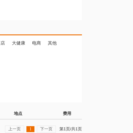
药店
大健康
电商
其他
地点
费用
上一页
下一页
第1页/共1页
1