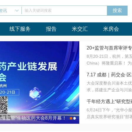
资讯
输入关键词搜索
线下服务
报告
米交汇
米房会
20+监管与首席审评
8月20-21日，杭州，
会8月开幕！
China）将隆重启幕！
与火”的淬炼—— 一端
7.17 成都｜药交
法正重新定义研发效率；
大会深度整合川渝本土优
难题，呼唤更成熟的产业
营
求，搭建生产企业与川渝
同与出海能力建设才是破
三终端渠道的精准高效对
来”为主题，内容全面扩
千年经方遇上“研究型
域增量份额夯实西南市场
算力突围；从中药创新、
6月24日下午，“光华
术攻坚，到CDMO的柔
目在北京同仁堂佛山
店真实世界研究项目”部
●
●
室”与“生产线”、“研发
最懂监管”生物医药大会8月开幕！
7.17 成都｜药交会·
这是继广州之后，该项目
本、临床在同一张桌子上
个OTC药品研究型药店