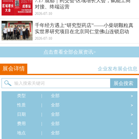
7.17 成都｜药交会·区域增长大会，赋能工商
对接、终端运营
2026-07-10
千年经方遇上“研究型药店”——小柴胡颗粒真
实世界研究项目在北京同仁堂佛山连锁启动
2026-07-10
点击查看全部会展资讯>
展会详情
企业发布展会信息
类型
|
全部
性质
|
全部
日期
|
全部
费用
|
全部
地点
|
全部