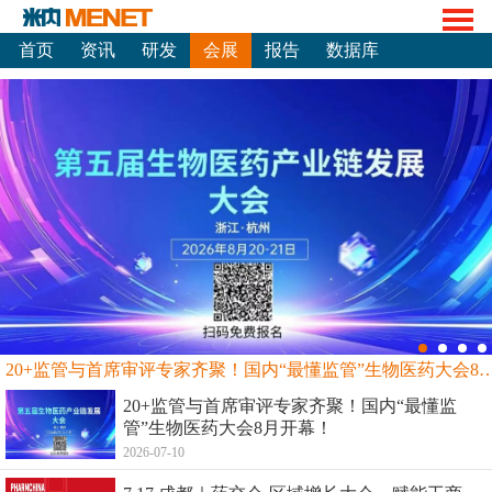
首页
资讯
研发
会展
报告
数据库
20+监管与首席审评专家齐聚！国内“最懂监管”生物
20+监管与首席审评专家齐聚！国内“最懂监
管”生物医药大会8月开幕！
2026-07-10